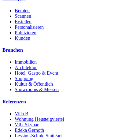
Beraten
Scannen
Erstellen
Personalisieren
Publizieren
Kunden
Branchen
Immobilien
Architektur
Hotel, Gastro & Event
Shopping
Kultur & Öffentlich
Showrooms & Messen
Referenzen
Villa B
Wohnung Heusteigviertel
VIU Skybar
Edeka Gernoth
Lessing-Schule Stuttgart