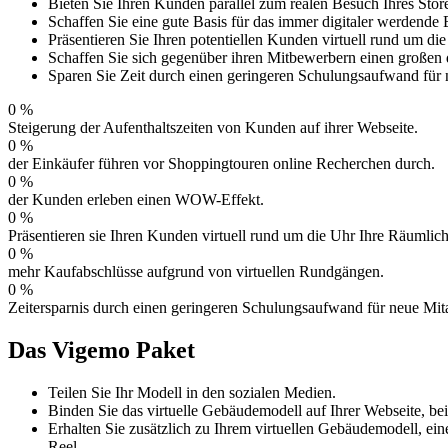
Bieten Sie Ihren Kunden parallel zum realen Besuch Ihres Store
Schaffen Sie eine gute Basis für das immer digitaler werdende
Präsentieren Sie Ihren potentiellen Kunden virtuell rund um di
Schaffen Sie sich gegenüber ihren Mitbewerbern einen großen 
Sparen Sie Zeit durch einen geringeren Schulungsaufwand für n
0
%
Steigerung der Aufenthaltszeiten von Kunden auf ihrer Webseite.
0
%
der Einkäufer führen vor Shoppingtouren online Recherchen durch.
0
%
der Kunden erleben einen WOW-Effekt.
0
%
Präsentieren sie Ihren Kunden virtuell rund um die Uhr Ihre Räumlich
0
%
mehr Kaufabschlüsse aufgrund von virtuellen Rundgängen.
0
%
Zeitersparnis durch einen geringeren Schulungsaufwand für neue Mita
Das Vigemo Paket
Teilen Sie Ihr Modell in den sozialen Medien.
Binden Sie das virtuelle Gebäudemodell auf Ihrer Webseite, b
Erhalten Sie zusätzlich zu Ihrem virtuellen Gebäudemodell, ei
Reel.