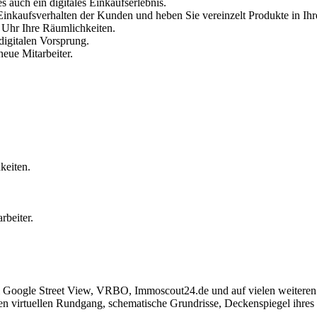
s auch ein digitales Einkaufserlebnis.
 Einkaufsverhalten der Kunden und heben Sie vereinzelt Produkte in Ih
e Uhr Ihre Räumlichkeiten.
digitalen Vorsprung.
eue Mitarbeiter.
keiten.
rbeiter.
ei Google Street View, VRBO, Immoscout24.de und auf vielen weiteren 
nen virtuellen Rundgang, schematische Grundrisse, Deckenspiegel ihres